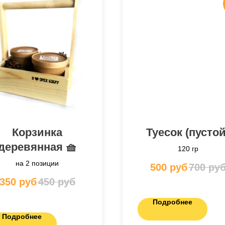
Корзинка
Туесок (пустой
деревянная 🧺
120 гр
на 2 позиции
500
руб
700
ру
350
руб
450
руб
Подробнее
Подробнее